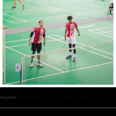
ÉTIQUETTES
:
BADMINTON
,
BELFORT
,
LYON
,
TOURNOI
,
TOURNOI DU LYON