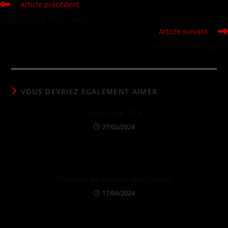
Article précédent
DOONNNEE TON SANG!
Article suivant
Tournoi d’Héricourt
VOUS DEVRIEZ ÉGALEMENT AIMER
Interclubs J7-8
27/02/2024
Tournoi de Baume-les-Dames
17/04/2024