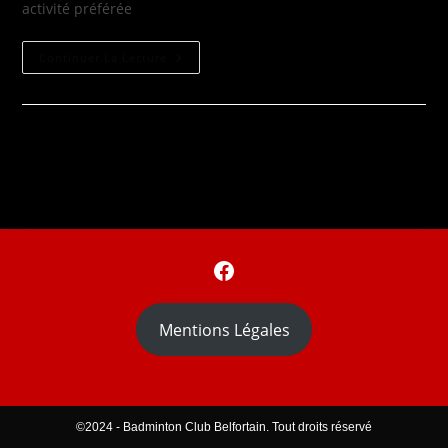
activité préférée
Podcast
Continuer La Lecture
Vous
Aimez
Parler
De
Bad
?
Facebook
Mentions Légales
©2024 - Badminton Club Belfortain. Tout droits réservé