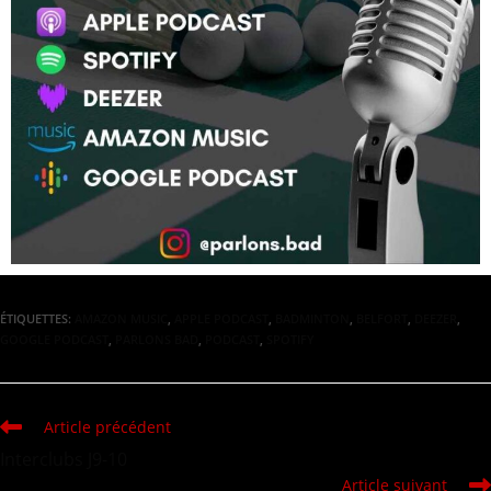
ÉTIQUETTES
:
AMAZON MUSIC
,
APPLE PODCAST
,
BADMINTON
,
BELFORT
,
DEEZER
,
GOOGLE PODCAST
,
PARLONS BAD
,
PODCAST
,
SPOTIFY
Article précédent
Interclubs J9-10
Article suivant