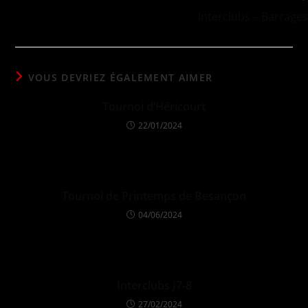
Interclubs – Barrages
VOUS DEVRIEZ ÉGALEMENT AIMER
Tournoi d’Héricourt
22/01/2024
Tournoi de Printemps de Besançon
04/06/2024
Interclubs J7-8
27/02/2024