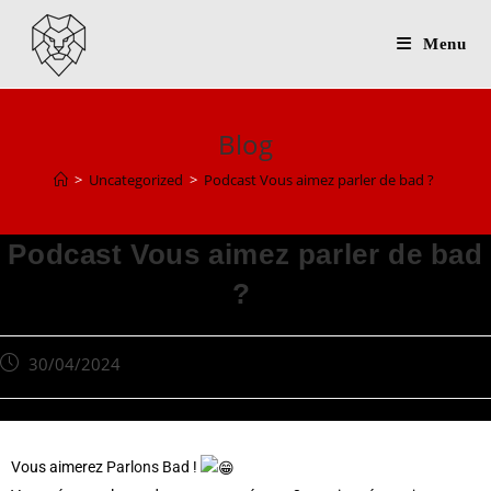
Menu
Blog
>
Uncategorized
>
Podcast Vous aimez parler de bad ?
Podcast Vous aimez parler de bad
?
30/04/2024
Vous aimerez
Parlons Bad
!